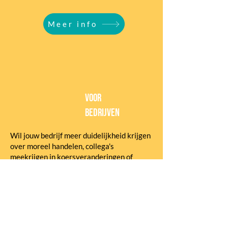
Meer info
Voor
bedrijven
Wil jouw bedrijf meer duidelijkheid krijgen
over moreel handelen, collega's
meekrijgen in koersveranderingen of
reflecteren op hun eigen functioneren?
Dan ben je bij ons aan het juiste adres!
Ontdek onze inspirerende workshops:
'Moreel Beraad', 'Begripsverheldering',
'Socratisch Dialoog' en 'Vragen Stellen
.