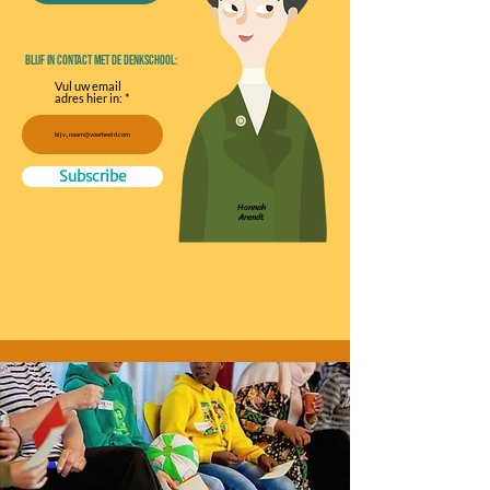
Blijf in contact met de denkschool:
Vul uw email
adres hier in:
Subscribe
Hannah
Arendt