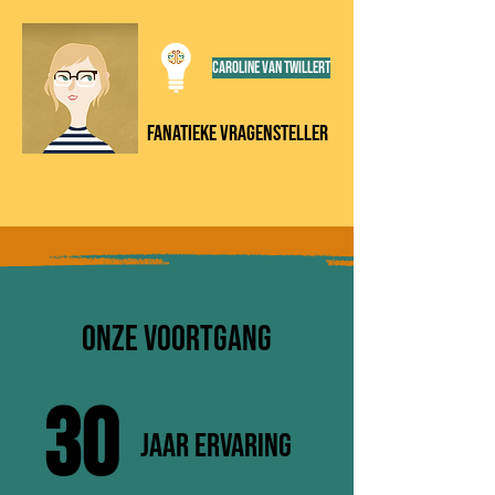
Caroline van Twillert
Fanatieke vragensteller
Onze voortgang
30
JAAR ERVARING