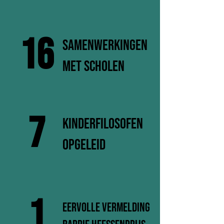
16
samenwerkingen
met scholen
7
kinderfilosofen
opgeleid
1
Eervolle vermelding