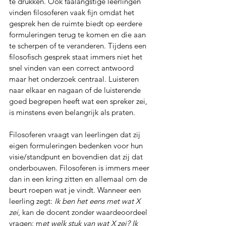
te drukken. Ook faalangstige leerlingen 
vinden filosoferen vaak fijn omdat het 
gesprek hen de ruimte biedt op eerdere 
formuleringen terug te komen en die aan 
te scherpen of te veranderen. Tijdens een 
filosofisch gesprek staat immers niet het 
snel vinden van een correct antwoord 
maar het onderzoek centraal. Luisteren 
naar elkaar en nagaan of de luisterende 
goed begrepen heeft wat een spreker zei, 
is minstens even belangrijk als praten.
Filosoferen vraagt van leerlingen dat zij 
eigen formuleringen bedenken voor hun 
visie/standpunt en bovendien dat zij dat 
onderbouwen. Filosoferen is immers meer 
dan in een kring zitten en allemaal om de 
beurt roepen wat je vindt. Wanneer een 
leerling zegt: 
Ik ben het eens met wat X 
zei
, kan de docent zonder waardeoordeel 
vragen: m
et welk stuk van wat X zei? Ik 